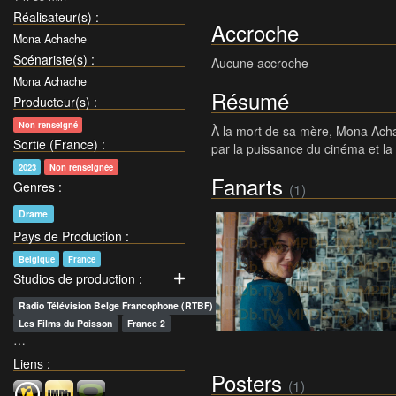
Réalisateur(s)
:
Accroche
Mona Achache
Scénariste(s)
:
Aucune accroche
Mona Achache
Résumé
Producteur(s)
:
Non renseigné
À la mort de sa mère, Mona Achach
Sortie (France)
:
par la puissance du cinéma et la 
2023
Non renseignée
Fanarts
Genres
:
(1)
Drame
Pays de Production
:
Belgique
France
Studios de production
:
Radio Télévision Belge Francophone (RTBF)
Les Films du Poisson
France 2
…
Liens
:
Posters
(1)