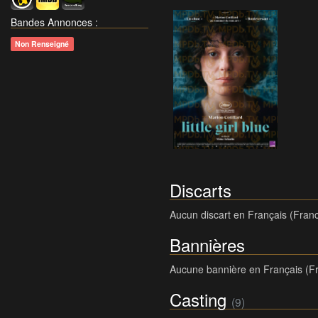
Bandes Annonces
:
Non Renseigné
Discarts
Aucun discart en Français (Fran
Bannières
Aucune bannière en Français (F
Casting
(9)