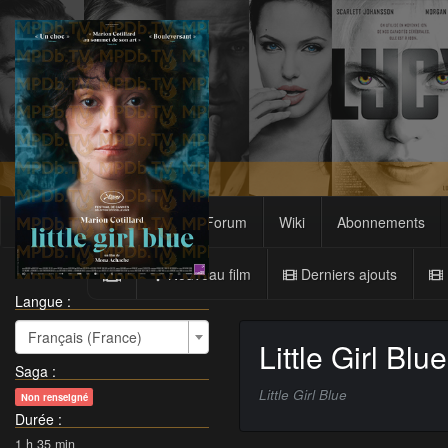
Films
Sagas
Forum
Wiki
Abonnements
Nouveau film
Derniers ajouts
Langue :
Français (France)
Little Girl Blue
Saga
:
Little Girl Blue
Non renseigné
Durée
:
1 h 35 min