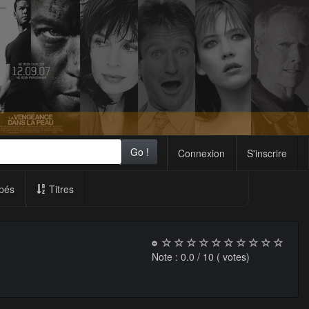
Go !
Connexion
S'inscrire
pés
Titres
Note :
0.0
/ 10 (
votes)