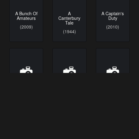
A Bunch Of
A
A Captain's
Amateurs
Canterbury
Duty
Tale
(2009)
(2010)
(1944)
A Caribbean
A Casa de
A casa di
Mystery
Alice
Irma
(1945)
(2007)
(1999)