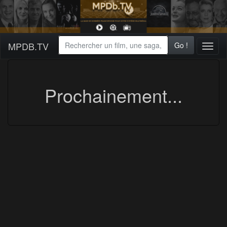
MPDB.TV
Go !
Toggl
naviga
Prochainement...