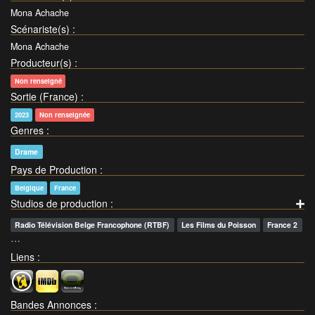
Mona Achache
Scénariste(s)
:
Mona Achache
Producteur(s)
:
Non renseigné
Sortie (France)
:
2023
Non renseignée
Genres
:
Drame
Pays de Production
:
Belgique
France
Studios de production
:
Radio Télévision Belge Francophone (RTBF)
Les Films du Poisson
France 2
…
Liens
:
Bandes Annonces
: