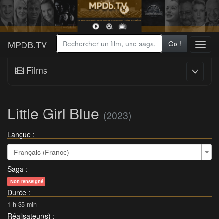
MPDB.TV
Go !
Toggl
naviga
Films
Little Girl Blue
(2023)
Langue :
Français (France)
Saga
:
Non renseigné
Durée
:
1 h 35 min
Réalisateur(s)
: