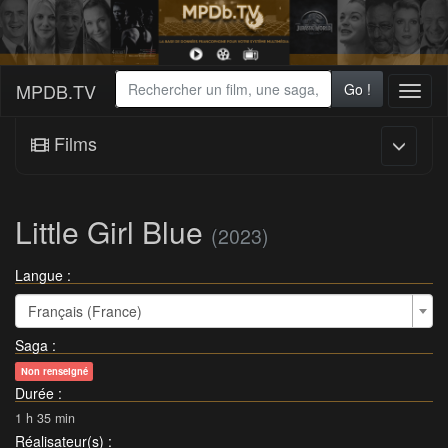
MPDB.TV
Go !
Toggl
naviga
Films
Little Girl Blue
(2023)
Langue :
Français (France)
Saga
:
Non renseigné
Durée
:
1 h 35 min
Réalisateur(s)
: