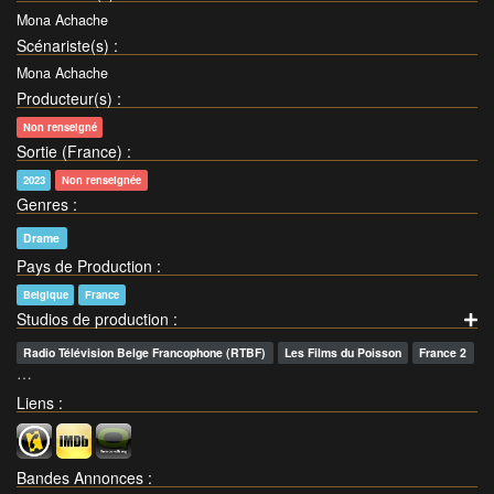
Mona Achache
Scénariste(s)
:
Mona Achache
Producteur(s)
:
Non renseigné
Sortie (France)
:
2023
Non renseignée
Genres
:
Drame
Pays de Production
:
Belgique
France
Studios de production
:
Radio Télévision Belge Francophone (RTBF)
Les Films du Poisson
France 2
…
Liens
:
Bandes Annonces
: