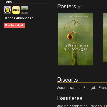
Liens
:
Posters
(2)
Bandes Annonces
:
Non Renseigné
Discarts
Aucun discart en Français (Fran
Bannières
Aucune bannière en Français (F