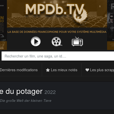
Dernières modifications
Les mieux notés
Les plus scrap
le du potager
2022
e große Welt der kleinen Tiere