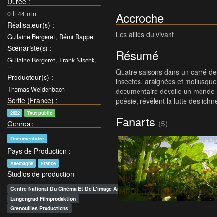
Durée
:
0 h 44 min
Accroche
Réalisateur(s)
:
Les alliés du vivant
Guilaine Bergeret
,
Rémi Rappe
Scénariste(s)
:
Résumé
Guilaine Bergeret
,
Frank Nischk
,
...
Quatre saisons dans un carré de p
Producteur(s)
:
insectes, araignées et mollusques
Thomas Weidenbach
documentaire dévoile un monde ri
Sortie (France)
:
poésie, révèlent la lutte des ich
2022
Tout public
Fanarts
(5)
Genres
:
Documentaire
Pays de Production
:
Allemagne
France
Studios de production
:
Centre National Du Cinéma Et De L'image Animée (cnc)
Längengrad Filmproduktion
Grenouilles Productions