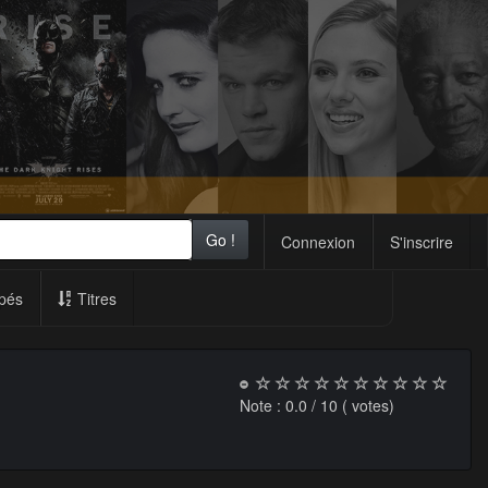
Go !
Connexion
S'inscrire
pés
Titres
Note :
0.0
/ 10 (
votes)