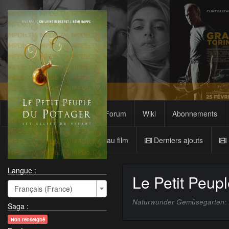
Films
Sagas
Forum
Wiki
Abonnements
Nouveau film
Derniers ajouts
Langue :
Le Petit Peup
Français (France)
Naturwunder Gemüsegarten: Di
Saga
:
Non renseigné