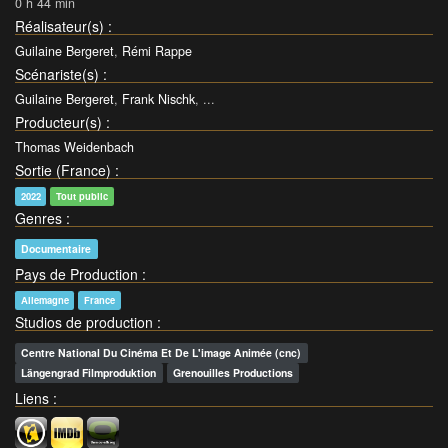
0 h 44 min
Réalisateur(s)
:
Guilaine Bergeret
,
Rémi Rappe
Scénariste(s)
:
Guilaine Bergeret
,
Frank Nischk
, ...
Producteur(s)
:
Thomas Weidenbach
Sortie (France)
:
2022
Tout public
Genres
:
Documentaire
Pays de Production
:
Allemagne
France
Studios de production
:
Centre National Du Cinéma Et De L'image Animée (cnc)
Längengrad Filmproduktion
Grenouilles Productions
Liens
: