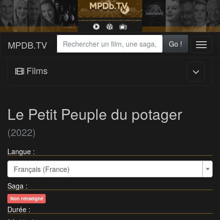
MPDB.TV
Go !
Toggl
naviga
Films
Le Petit Peuple du potager
(2022)
Langue :
Français (France)
Saga
:
Non renseigné
Durée
: