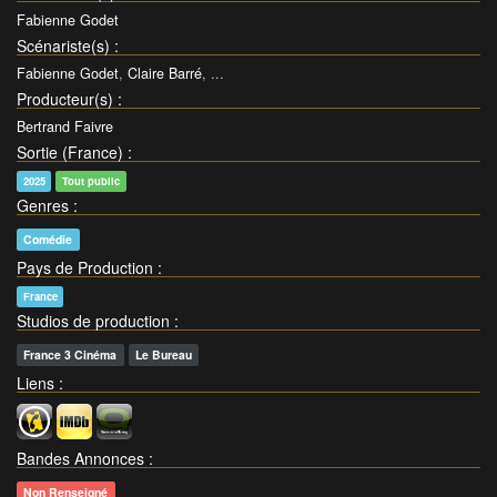
Fabienne Godet
Scénariste(s)
:
Fabienne Godet
,
Claire Barré
, ...
Producteur(s)
:
Bertrand Faivre
Sortie (France)
:
2025
Tout public
Genres
:
Comédie
Pays de Production
:
France
Studios de production
:
France 3 Cinéma
Le Bureau
Liens
:
Bandes Annonces
:
Non Renseigné