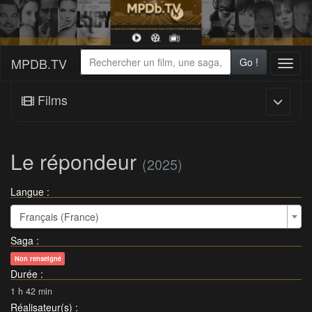
MPDB.TV
Go !
Toggl
naviga
Films
Le répondeur
(2025)
Langue :
Français (France)
Saga
:
Non renseigné
Durée
:
1 h 42 min
Réalisateur(s)
: