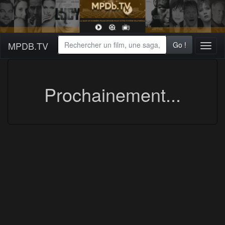
MPDB.TV
Go !
Toggl
naviga
Prochainement...