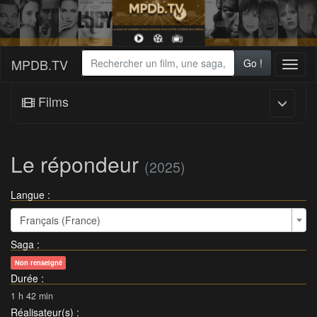
MPDB.TV
Go !
Toggl
naviga
Films
Le répondeur
(2025)
Langue :
Français (France)
Saga
:
Non renseigné
Durée
:
1 h 42 min
Réalisateur(s)
: