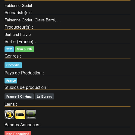
Fabienne Godet
Scénariste(s)
:
Fabienne Godet
,
Claire Barré
, ...
Producteur(s)
:
Bertrand Faivre
Sortie (France)
:
2025
Tout public
Genres
:
Comédie
Pays de Production
:
France
Studios de production
:
France 3 Cinéma
Le Bureau
Liens
:
Bandes Annonces
:
Non Renseigné