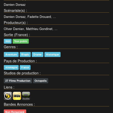
Damien Dorsaz
Scénariste(s)
:
Damien Dorsaz
,
Fadette Drouard
, ...
Producteur(s)
:
Oliver Damian
,
Matthieu Gondinet
, ...
Sortie (France)
:
2025
Tout public
Genres
:
Aventure
Biopic
Drame
Historique
Pays de Production
:
Allemagne
France
Studios de production
:
27 Films Production
Octopolis
Liens
:
Bandes Annonces
:
Non Renseigné