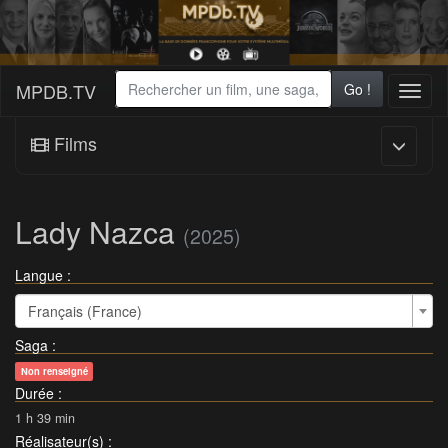
MPDB.TV
Go !
Toggl
naviga
Films
Lady Nazca
(2025)
Langue :
Français (France)
Saga
:
Non renseigné
Durée
:
1 h 39 min
Réalisateur(s)
: