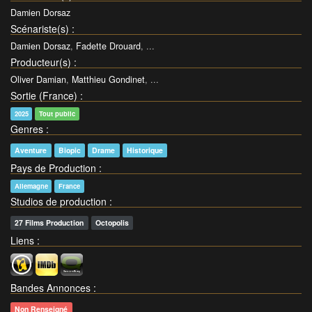
Damien Dorsaz
Scénariste(s)
:
Damien Dorsaz
,
Fadette Drouard
, ...
Producteur(s)
:
Oliver Damian
,
Matthieu Gondinet
, ...
Sortie (France)
:
2025
Tout public
Genres
:
Aventure
Biopic
Drame
Historique
Pays de Production
:
Allemagne
France
Studios de production
:
27 Films Production
Octopolis
Liens
:
Bandes Annonces
:
Non Renseigné