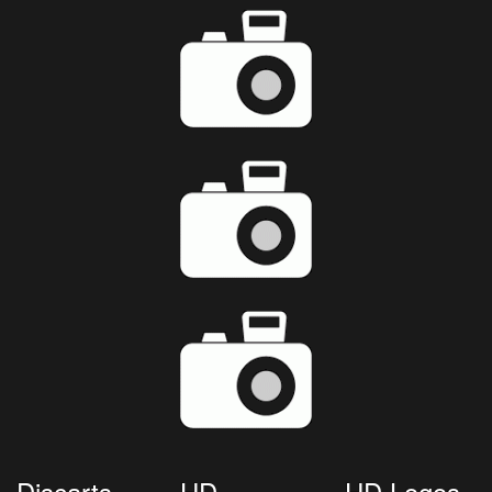
Discarts
HD
HD Logos