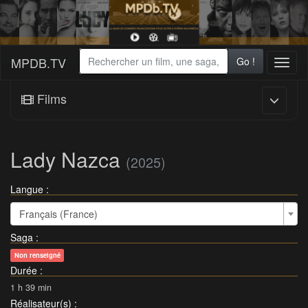
MPDB.TV
Go !
Toggl
naviga
Films
Lady Nazca
(2025)
Langue :
Français (France)
Saga
:
Non renseigné
Durée
:
1 h 39 min
Réalisateur(s)
: