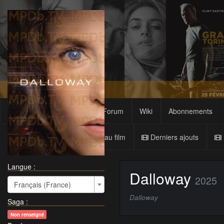
Films
Sagas
Forum
Wiki
Abonnements
Nouveau film
Derniers ajouts
Langue :
Dalloway
2025
Français (France)
Dalloway
Saga
:
Non renseigné