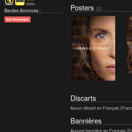
Posters
(3)
Bandes Annonces
:
Non Renseigné
Discarts
Aucun discart en Français (Fran
Bannières
Aucune bannière en Français (F