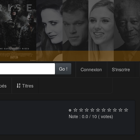
Go !
Connexion
S'inscrire
pés
Titres
Note :
0.0
/ 10 (
votes)