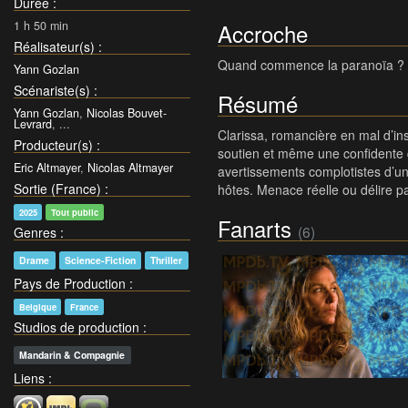
Durée
:
1 h 50 min
Accroche
Réalisateur(s)
:
Quand commence la paranoïa ?
Yann Gozlan
Scénariste(s)
:
Résumé
Yann Gozlan
,
Nicolas Bouvet-
Levrard
, ...
Clarissa, romancière en mal d’insp
Producteur(s)
:
soutien et même une confidente q
Eric Altmayer
,
Nicolas Altmayer
avertissements complotistes d’un 
Sortie (France)
:
hôtes. Menace réelle ou délire 
2025
Tout public
Fanarts
(6)
Genres
:
Drame
Science-Fiction
Thriller
Pays de Production
:
Belgique
France
Studios de production
:
Mandarin & Compagnie
Liens
: