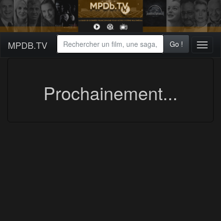
MPDB.TV
Go !
Toggl
naviga
Prochainement...