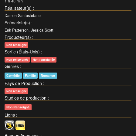
1 h 40 min
Réalisateur(s)
:
Damon Santostefano
Scénariste(s)
:
Erik Patterson
,
Jessica Scott
Producteur(s)
:
Non renseigné
Sortie (États-Unis)
:
Non renseignée
Non renseignée
Genres
:
Comédie
Famille
Romance
Pays de Production
:
Non renseigné
Studios de production
:
Non Renseigné
Liens
:
Bandes Annonces
: