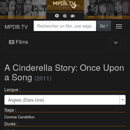
MPDB.TV
Go !
Toggl
naviga
Films
A Cinderella Story: Once Upon
a Song
(2011)
Langue :
Anglais (États-Unis)
Saga
:
Comme Cendrillon
Durée
: