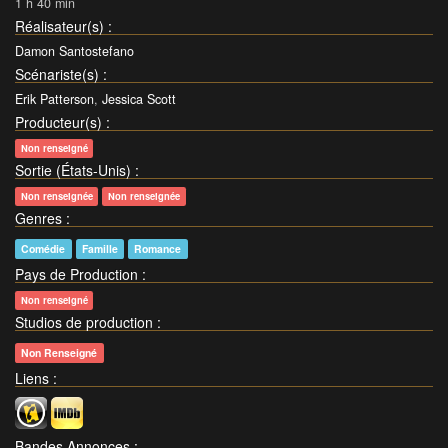
1 h 40 min
Réalisateur(s)
:
Damon Santostefano
Scénariste(s)
:
Erik Patterson
,
Jessica Scott
Producteur(s)
:
Non renseigné
Sortie (États-Unis)
:
Non renseignée
Non renseignée
Genres
:
Comédie
Famille
Romance
Pays de Production
:
Non renseigné
Studios de production
:
Non Renseigné
Liens
:
Bandes Annonces
: