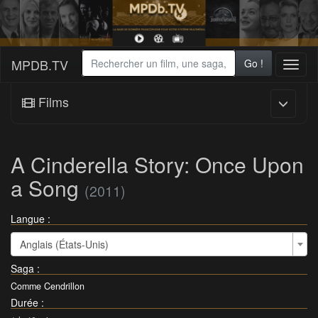
MPDB.TV
Go !
Toggl
naviga
Films
A Cinderella Story: Once Upon
a Song
(2011)
Langue :
Anglais (États-Unis)
Saga
:
Comme Cendrillon
Durée
: