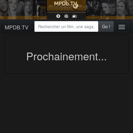
MPDB.TV
Go !
Toggl
naviga
Prochainement...