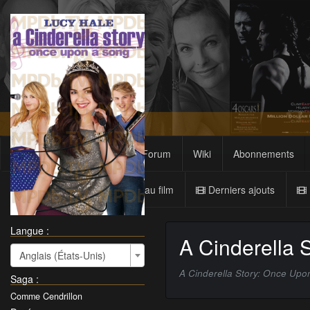
Films
Sagas
Forum
Wiki
Abonnements
Nouveau film
Derniers ajouts
Langue :
A Cinderella 
Anglais (États-Unis)
A Cinderella Story: Once Upo
Saga
:
Comme Cendrillon