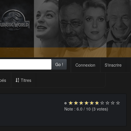
Go !
Connexion
S'inscrire
pés
Titres
Note :
6.0
/ 10 (
3
votes)