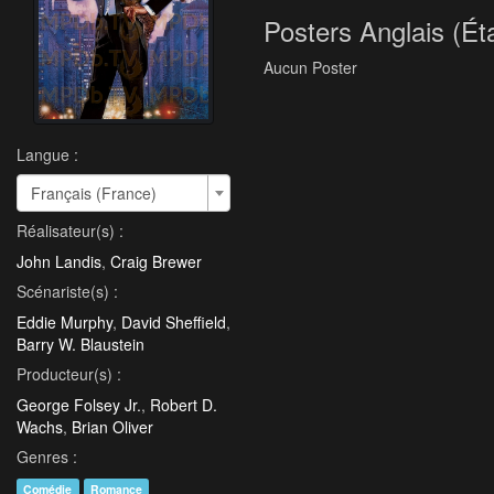
Posters Anglais (Ét
Aucun Poster
Langue :
Français (France)
Réalisateur(s) :
John Landis
,
Craig Brewer
Scénariste(s) :
Eddie Murphy
,
David Sheffield
,
Barry W. Blaustein
Producteur(s) :
George Folsey Jr.
,
Robert D.
Wachs
,
Brian Oliver
Genres :
Comédie
Romance