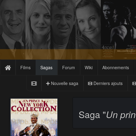
Films
Sagas
Forum
Wiki
Abonnements
Nouvelle saga
Derniers ajouts
Saga "
Un pri