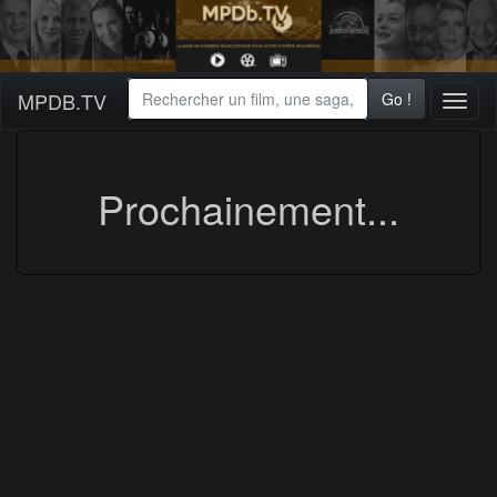
MPDB.TV
Go !
Toggl
naviga
Prochainement...