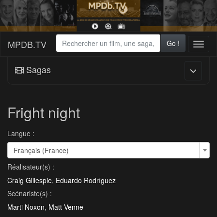
MPDB.TV
Go !
Toggl
naviga
Sagas
Fright night
Langue :
Français (France)
Réalisateur(s) :
Craig Gillespie
,
Eduardo Rodríguez
Scénariste(s) :
Marti Noxon
,
Matt Venne