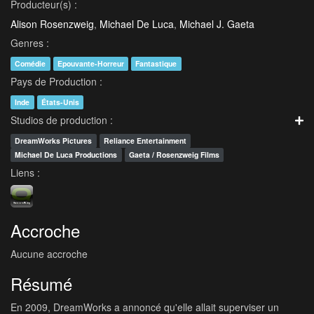
Producteur(s) :
Alison Rosenzweig
,
Michael De Luca
,
Michael J. Gaeta
Genres :
Comédie
Epouvante-Horreur
Fantastique
Pays de Production :
Inde
États-Unis
Studios de production :
DreamWorks Pictures
Reliance Entertainment
Michael De Luca Productions
Gaeta / Rosenzweig Films
Liens :
Accroche
Aucune accroche
Résumé
En 2009, DreamWorks a annoncé qu'elle allait superviser un