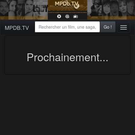
MPDB.TV
Go !
Toggl
naviga
Prochainement...