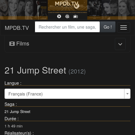
MPDB.TV
Go !
Toggl
naviga
Films
21 Jump Street
(2012)
Langue :
Français (France)
Saga
:
21 Jump Street
Durée
:
1 h 49 min
Réalisateur(s)
: