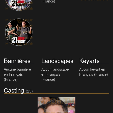
Discarts
HD
HD Logos
(3)
Cleararts
(1)
Aucun HD Clearart
en Français
(France)
Bannières
Landscapes
Keyarts
Aucune bannière
Aucun landscape
Aucun keyart en
en Français
en Français
Français (France)
(France)
(France)