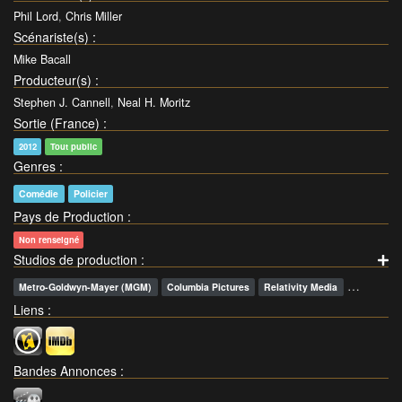
Phil Lord
,
Chris Miller
Scénariste(s)
:
Mike Bacall
Producteur(s)
:
Stephen J. Cannell
,
Neal H. Moritz
Sortie (France)
:
2012
Tout public
Genres
:
Comédie
Policier
Pays de Production
:
Non renseigné
Studios de production
:
…
Metro-Goldwyn-Mayer (MGM)
Columbia Pictures
Relativity Media
Liens
:
Bandes Annonces
: