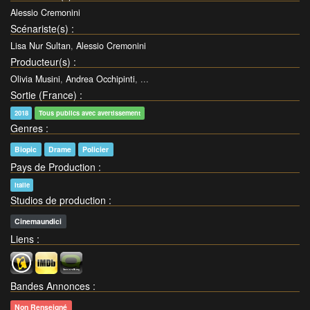
Alessio Cremonini
Scénariste(s)
:
Lisa Nur Sultan
,
Alessio Cremonini
Producteur(s)
:
Olivia Musini
,
Andrea Occhipinti
, ...
Sortie (France)
:
2018
Tous publics avec avertissement
Genres
:
Biopic
Drame
Policier
Pays de Production
:
Italie
Studios de production
:
Cinemaundici
Liens
:
Bandes Annonces
:
Non Renseigné