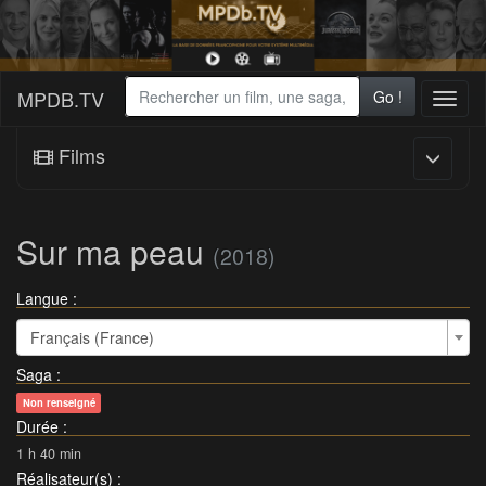
MPDB.TV
Go !
Toggl
naviga
Films
Sur ma peau
(2018)
Langue :
Français (France)
Saga
:
Non renseigné
Durée
:
1 h 40 min
Réalisateur(s)
: