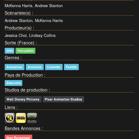
McKenna Harris
,
Andrew Stanton
Scénariste(s)
:
Andrew Stanton
,
McKenna Harris
Producteur(s)
:
Jessica Choi
,
Lindsey Collins
Sortie (France)
:
2026
Tout public
Genres
:
Animation
Aventure
Comédie
Famille
Pays de Production
:
États-Unis
Studios de production
:
Walt Disney Pictures
Pixar Animation Studios
Liens
:
Bandes Annonces
:
Non Renseigné