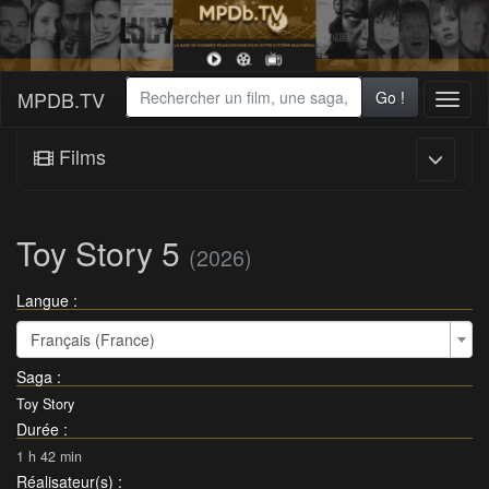
MPDB.TV
Go !
Toggl
naviga
Films
Toy Story 5
(2026)
Langue :
Français (France)
Saga
:
Toy Story
Durée
:
1 h 42 min
Réalisateur(s)
: