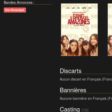
Bandes Annonces
:
Non Renseigné
Discarts
Aucun discart en Français (Fran
Bannières
Aucune bannière en Français (F
Casting
(13)