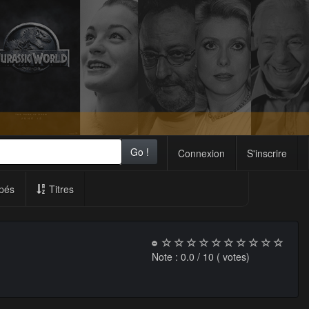
Go !
Connexion
S'inscrire
pés
Titres
Note :
0.0
/ 10 (
votes)