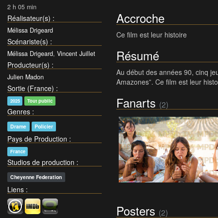
2 h 05 min
Accroche
Réalisateur(s)
:
Mélissa Drigeard
Ce film est leur histoire
Scénariste(s)
:
Résumé
Mélissa Drigeard
,
Vincent Juillet
Producteur(s)
:
Au début des années 90, cinq je
Julien Madon
Amazones”. Ce film est leur histo
Sortie (France)
:
Fanarts
2025
Tout public
(2)
Genres
:
Drame
Policier
Pays de Production
:
France
Studios de production
:
Cheyenne Federation
Liens
:
Posters
(2)