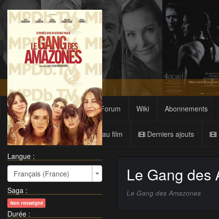
Films
Sagas
Forum
Wiki
Abonnements
Nouveau film
Derniers ajouts
Langue :
Le Gang des
Français (France)
Saga
:
Le Gang des Amazones
Non renseigné
Durée
: