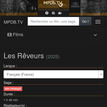
MPDB.TV
Go !
Toggl
naviga
Films
Les Rêveurs
(2025)
Langue :
Français (France)
Saga
:
Non renseigné
Durée
:
1 h 46 min
Réalisateur(s)
: