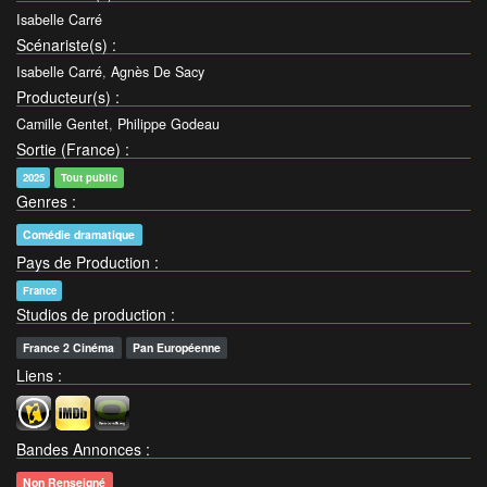
Isabelle Carré
Scénariste(s)
:
Isabelle Carré
,
Agnès De Sacy
Producteur(s)
:
Camille Gentet
,
Philippe Godeau
Sortie (France)
:
2025
Tout public
Genres
:
Comédie dramatique
Pays de Production
:
France
Studios de production
:
France 2 Cinéma
Pan Européenne
Liens
:
Bandes Annonces
:
Non Renseigné