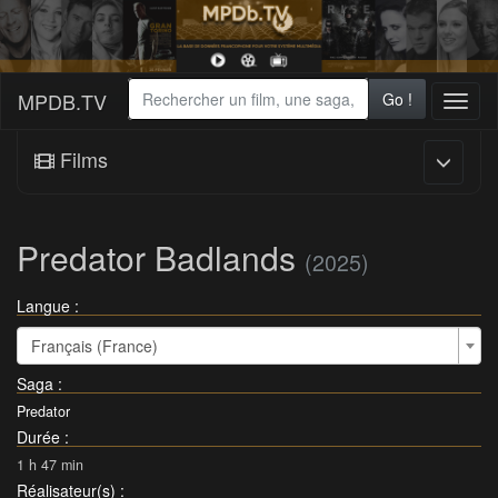
MPDB.TV
Go !
Toggl
naviga
Films
Predator Badlands
(2025)
Langue :
Français (France)
Saga
:
Predator
Durée
:
1 h 47 min
Réalisateur(s)
: