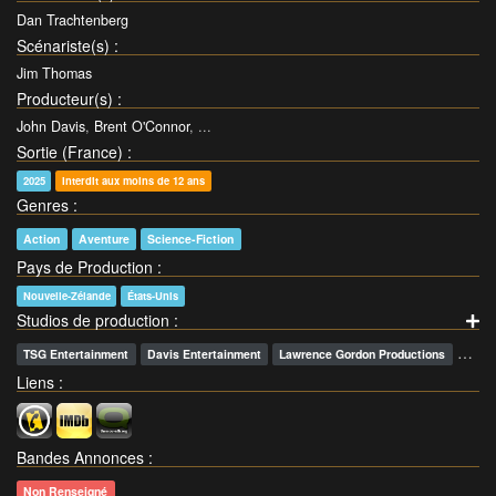
Dan Trachtenberg
Scénariste(s)
:
Jim Thomas
Producteur(s)
:
John Davis
,
Brent O'Connor
, ...
Sortie (France)
:
2025
Interdit aux moins de 12 ans
Genres
:
Action
Aventure
Science-Fiction
Pays de Production
:
Nouvelle-Zélande
États-Unis
Studios de production
:
…
TSG Entertainment
Davis Entertainment
Lawrence Gordon Productions
Liens
:
Bandes Annonces
:
Non Renseigné