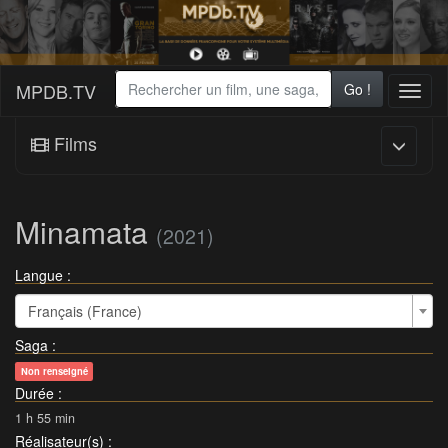
MPDB.TV
Go !
Toggl
naviga
Films
Minamata
(2021)
Langue :
Français (France)
Saga
:
Non renseigné
Durée
:
1 h 55 min
Réalisateur(s)
: