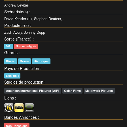
Andrew Levitas
Scénariste(s)
:
David Kessler (II)
,
Stephen Deuters
, ...
Producteur(s)
:
Zach Avery
,
Johnny Depp
Sortie (France)
:
2021
Non renseignée
Genres
:
Biopic
Drame
Historique
Pays de Production
:
États-Unis
Studios de production
:
American International Pictures (AIP)
Golan Films
Metalwork Pictures
Liens
:
Bandes Annonces
:
Non Renseigné