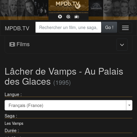
MPDB.TV
Go !
Toggl
naviga
Films
Lâcher de Vamps - Au Palais
des Glaces
(1995)
Langue :
Français (France)
Saga
:
Les Vamps
Durée
: