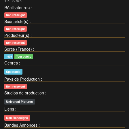
1 h 35 min
Réalisateur(s)
:
Non renseigné
Scénariste(s)
:
Non renseigné
Producteur(s)
:
Non renseigné
Sortie (France)
:
1995
Tout public
Genres
:
Spectacle
Pays de Production
:
Non renseigné
Studios de production
:
Universal Pictures
Liens
:
Non Renseigné
Bandes Annonces
: