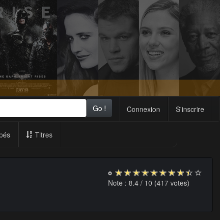
Go !
Connexion
S'inscrire
pés
Titres
Note :
8.4
/ 10 (
417
votes)