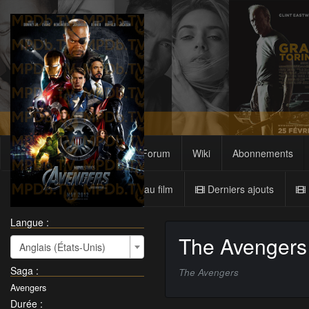
Films
Sagas
Forum
Wiki
Abonnements
Nouveau film
Derniers ajouts
Langue :
The Avengers
Anglais (États-Unis)
Saga
:
The Avengers
Avengers
Durée
: