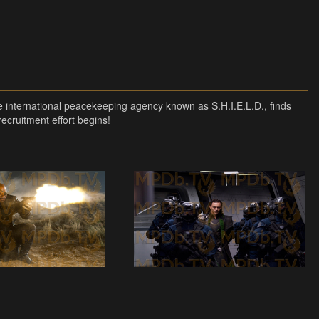
 international peacekeeping agency known as S.H.I.E.L.D., finds
recruitment effort begins!