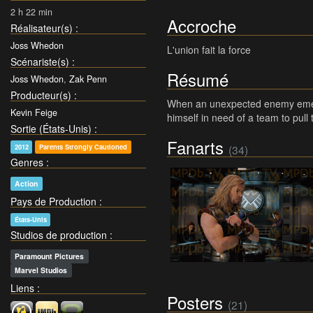
2 h 22 min
Accroche
Réalisateur(s)
:
Joss Whedon
L'union fait la force
Scénariste(s)
:
Résumé
Joss Whedon
,
Zak Penn
Producteur(s)
:
When an unexpected enemy emerges
Kevin Feige
himself in need of a team to pull
Sortie (États-Unis)
:
Fanarts
(34)
2012
Parents Strongly Cautioned
Genres
:
Action
Pays de Production
:
États-Unis
Studios de production
:
Paramount Pictures
Marvel Studios
Liens
:
Posters
(21)