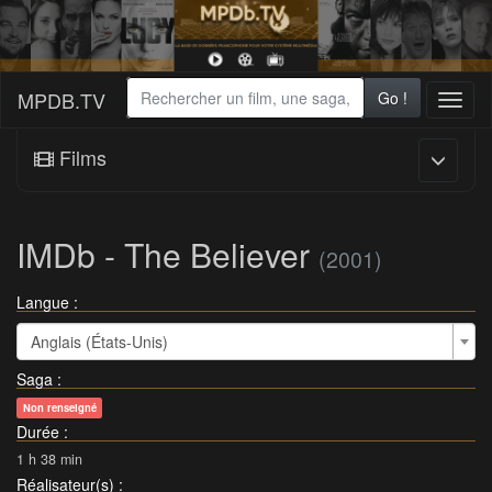
MPDB.TV
Go !
Toggl
naviga
Films
IMDb - The Believer
(2001)
Langue :
Anglais (États-Unis)
Saga
:
Non renseigné
Durée
:
1 h 38 min
Réalisateur(s)
: