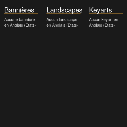
Bannières
Landscapes
Keyarts
Aucune bannière
Aucun landscape
Aucun keyart en
en Anglais (États-
en Anglais (États-
Anglais (États-
Unis)
Unis)
Unis)
Casting
(25)
Ryan Gosling
Danny Balint