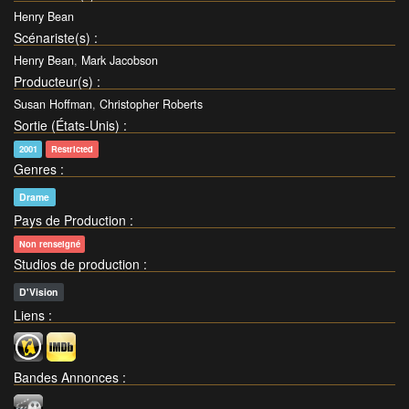
Henry Bean
Scénariste(s)
:
Henry Bean
,
Mark Jacobson
Producteur(s)
:
Susan Hoffman
,
Christopher Roberts
Sortie (États-Unis)
:
2001
Restricted
Genres
:
Drame
Pays de Production
:
Non renseigné
Studios de production
:
D'Vision
Liens
:
Bandes Annonces
: