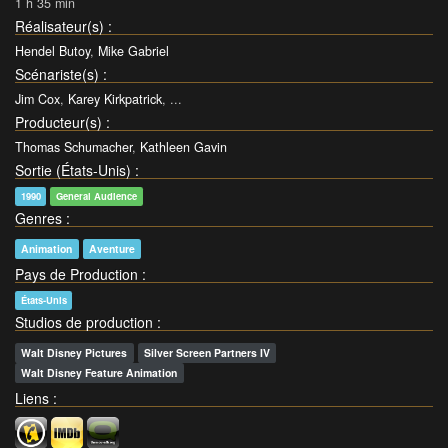
1 h 35 min
Réalisateur(s)
:
Hendel Butoy
,
Mike Gabriel
Scénariste(s)
:
Jim Cox
,
Karey Kirkpatrick
, ...
Producteur(s)
:
Thomas Schumacher
,
Kathleen Gavin
Sortie (États-Unis)
:
1990
General Audience
Genres
:
Animation
Aventure
Pays de Production
:
États-Unis
Studios de production
:
Walt Disney Pictures
Silver Screen Partners IV
Walt Disney Feature Animation
Liens
: