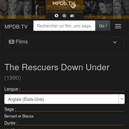
MPDB.TV
Go !
Toggl
naviga
Films
The Rescuers Down Under
(1990)
Langue :
Anglais (États-Unis)
Saga
:
Bernard et Bianca
Durée
: