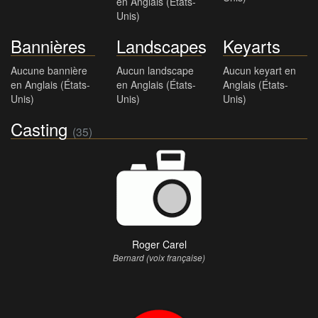
en Anglais (États-
Unis)
Bannières
Landscapes
Keyarts
Aucune bannière
Aucun landscape
Aucun keyart en
en Anglais (États-
en Anglais (États-
Anglais (États-
Unis)
Unis)
Unis)
Casting
(35)
Roger Carel
Bernard (voix française)