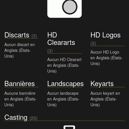
Discarts
HD
HD Logos
(3)
Cleararts
(3)
Aucun discart en
Anglais (États-
(3)
Aucun HD Logo
Unis)
en Anglais (États-
Aucun HD Clearart
Unis)
en Anglais (États-
Unis)
Bannières
Landscapes
Keyarts
Aucune bannière
Aucun landscape
Aucun keyart en
en Anglais (États-
en Anglais (États-
Anglais (États-
Unis)
Unis)
Unis)
Casting
(25)