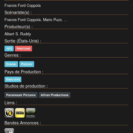
Francis Ford Coppola
Scénariste(s)
:
Francis Ford Coppola
,
Mario Puzo
, ...
Producteur(s)
:
Albert S. Ruddy
Sortie (États-Unis)
:
1972
Restricted
Genres
:
Drame
Policier
Pays de Production
:
États-Unis
Studios de production
:
Paramount Pictures
Alfran Productions
Liens
:
Bandes Annonces
: