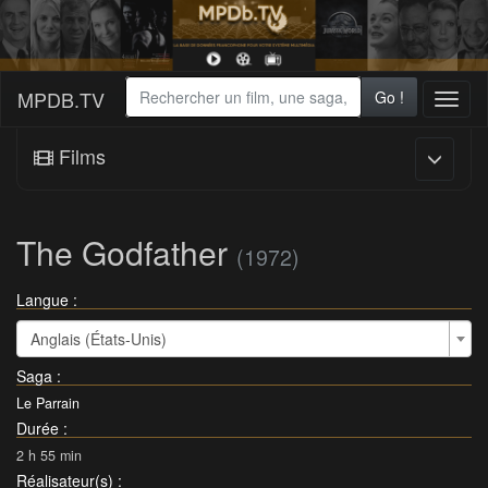
MPDB.TV
Go !
Toggl
naviga
Films
The Godfather
(1972)
Langue :
Anglais (États-Unis)
Saga
:
Le Parrain
Durée
:
2 h 55 min
Réalisateur(s)
: