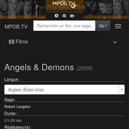
MPDB.TV
Go !
Toggl
naviga
Films
Angels & Demons
(2009)
Langue :
Anglais (États-Unis)
Saga
:
Robert Langdon
Durée
:
2 h 20 min
Réalisateur(s)
: