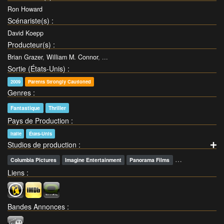
Ron Howard
Scénariste(s)
:
David Koepp
Producteur(s)
:
Brian Grazer
,
William M. Connor
, ...
Sortie (États-Unis)
:
2009
Parents Strongly Cautioned
Genres
:
Fantastique
Thriller
Pays de Production
:
Italie
États-Unis
Studios de production
:
…
Columbia Pictures
Imagine Entertainment
Panorama Films
Liens
:
Bandes Annonces
: