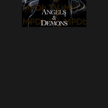
Discarts
HD
HD Logos
(3)
Cleararts
(1)
Aucun discart en
Anglais (États-
(1)
Aucun HD Logo
Unis)
en Anglais (États-
Aucun HD Clearart
Unis)
en Anglais (États-
Unis)
Bannières
Landscapes
Keyarts
Aucune bannière
Aucun landscape
Aucun keyart en
en Anglais (États-
en Anglais (États-
Anglais (États-
Unis)
Unis)
Unis)