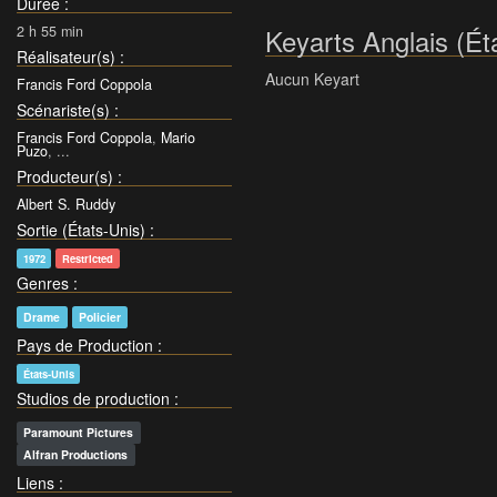
Durée
:
2 h 55 min
Keyarts Anglais (Ét
Réalisateur(s)
:
Aucun Keyart
Francis Ford Coppola
Scénariste(s)
:
Francis Ford Coppola
,
Mario
Puzo
, ...
Producteur(s)
:
Albert S. Ruddy
Sortie (États-Unis)
:
1972
Restricted
Genres
:
Drame
Policier
Pays de Production
:
États-Unis
Studios de production
:
Paramount Pictures
Alfran Productions
Liens
: