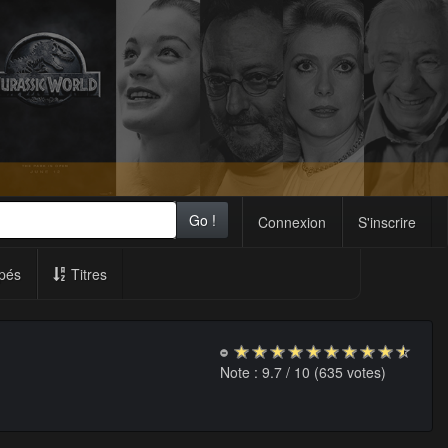
Go !
Connexion
S'inscrire
pés
Titres
Note :
9.7
/ 10 (
635
votes)