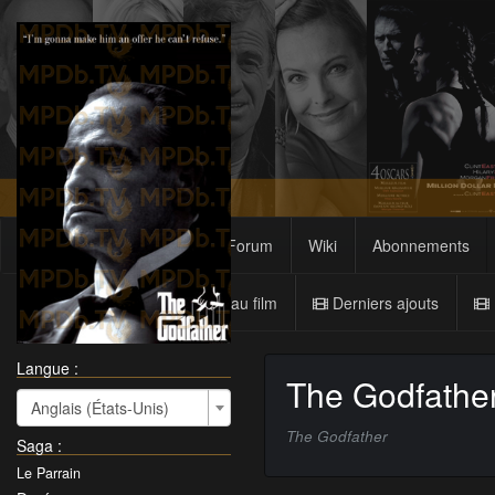
Films
Sagas
Forum
Wiki
Abonnements
Nouveau film
Derniers ajouts
Langue :
The Godfathe
Anglais (États-Unis)
The Godfather
Saga
:
Le Parrain