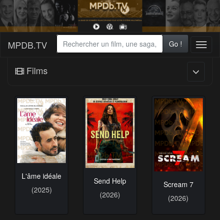
MPDB.TV
Go !
Toggl
naviga
Films
L'âme idéale
Send Help
Scream 7
(2025)
(2026)
(2026)