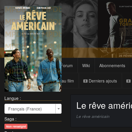
Films
Sagas
Forum
Wiki
Abonnements
Nouveau film
Derniers ajouts
Langue :
Le rêve améri
Français (France)
Le rêve américain
Saga
:
Non renseigné