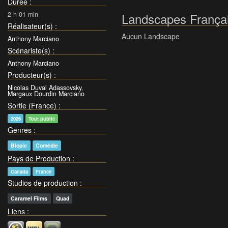
Durée
:
2 h 01 min
Landscapes Françai
Réalisateur(s)
:
Aucun Landscape
Anthony Marciano
Scénariste(s)
:
Anthony Marciano
Producteur(s)
:
Nicolas Duval Adassovsky
,
Margaux Dourdin Marciano
Sortie (France)
:
2026
Tout public
Genres
:
Biopic
Comédie
Pays de Production
:
Canada
France
Studios de production
:
Caramel Films
Quad
Liens
: