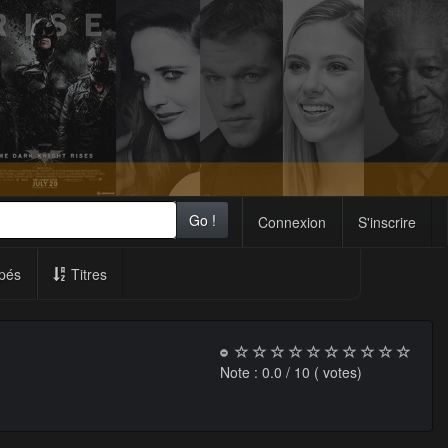
Go !
Connexion
S'inscrire
pés
Titres
Note :
0.0
/ 10 (
votes)