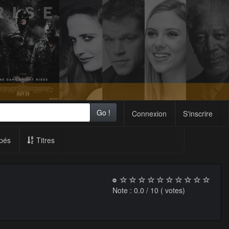
Go !
Connexion
S'inscrire
pés
Titres
Note :
0.0
/ 10 (
votes)