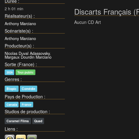
Durée
:
2 h 01 min
Discarts Français (
Réalisateur(s)
:
Aucun CD Art
Anthony Marciano
Scénariste(s)
:
Anthony Marciano
Producteur(s)
:
Nicolas Duval Adassovsky
,
Margaux Dourdin Marciano
Sortie (France)
:
2026
Tout public
Genres
:
Biopic
Comédie
Pays de Production
:
Canada
France
Studios de production
:
Caramel Films
Quad
Liens
: