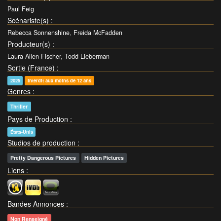
Paul Feig
Scénariste(s)
:
Rebecca Sonnenshine
,
Freida McFadden
Producteur(s)
:
Laura Allen Fischer
,
Todd Lieberman
Sortie (France)
:
2025
Interdit aux moins de 12 ans
Genres
:
Thriller
Pays de Production
:
États-Unis
Studios de production
:
Pretty Dangerous Pictures
Hidden Pictures
Liens
:
Bandes Annonces
:
Non Renseigné