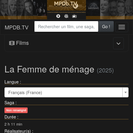
MPDB.TV
Go !
Toggl
naviga
Films
La Femme de ménage
(2025)
Langue :
Français (France)
Saga
:
Non renseigné
Durée
:
2 h 11 min
Réalisateur(s)
: