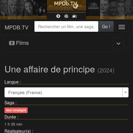
MPDB.TV
Go !
Toggl
naviga
Films
Une affaire de principe
(2024)
Langue :
Français (France)
Saga
:
Non renseigné
Durée
:
1 h 35 min
Réalisateur(s)
: