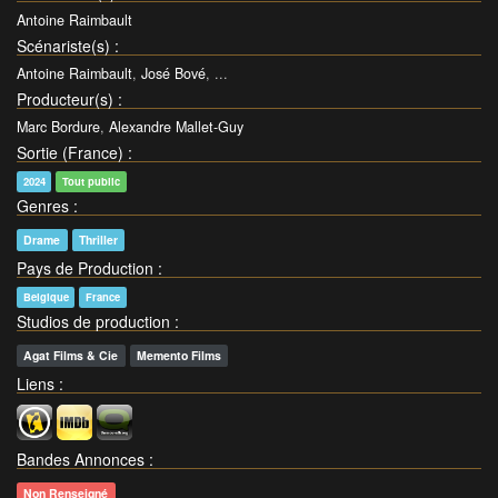
Antoine Raimbault
Scénariste(s)
:
Antoine Raimbault
,
José Bové
, ...
Producteur(s)
:
Marc Bordure
,
Alexandre Mallet-Guy
Sortie (France)
:
2024
Tout public
Genres
:
Drame
Thriller
Pays de Production
:
Belgique
France
Studios de production
:
Agat Films & Cie
Memento Films
Liens
:
Bandes Annonces
:
Non Renseigné