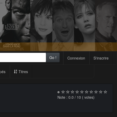
Go !
Connexion
S'inscrire
pés
Titres
Note :
0.0
/ 10 (
votes)