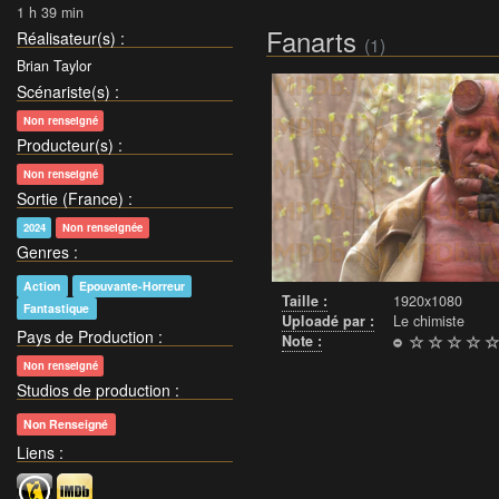
1 h 39 min
Fanarts
Réalisateur(s)
:
(1)
Brian Taylor
Scénariste(s)
:
Non renseigné
Producteur(s)
:
Non renseigné
Sortie (France)
:
2024
Non renseignée
Genres
:
Action
Epouvante-Horreur
Taille :
1920x1080
Fantastique
Uploadé par :
Le chimiste
Pays de Production
:
Note :
Non renseigné
Studios de production
:
Non Renseigné
Liens
: