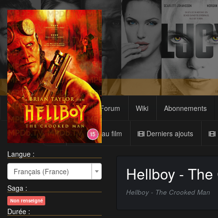
Films
Sagas
Forum
Wiki
Abonnements
Nouveau film
Derniers ajouts
Langue :
Hellboy - Th
Français (France)
Saga
:
Hellboy - The Crooked Man
Non renseigné
Durée
: