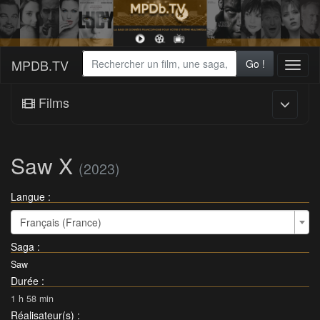
MPDB.TV
Go !
Toggl
naviga
Films
Saw X
(2023)
Langue :
Français (France)
Saga
:
Saw
Durée
:
1 h 58 min
Réalisateur(s)
: