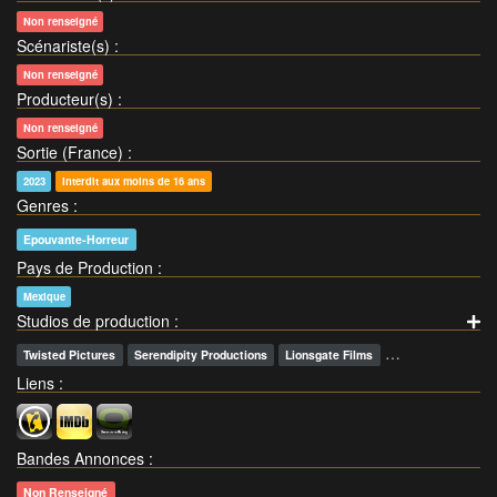
Non renseigné
Scénariste(s)
:
Non renseigné
Producteur(s)
:
Non renseigné
Sortie (France)
:
2023
Interdit aux moins de 16 ans
Genres
:
Epouvante-Horreur
Pays de Production
:
Mexique
Studios de production
:
…
Twisted Pictures
Serendipity Productions
Lionsgate Films
Liens
:
Bandes Annonces
:
Non Renseigné