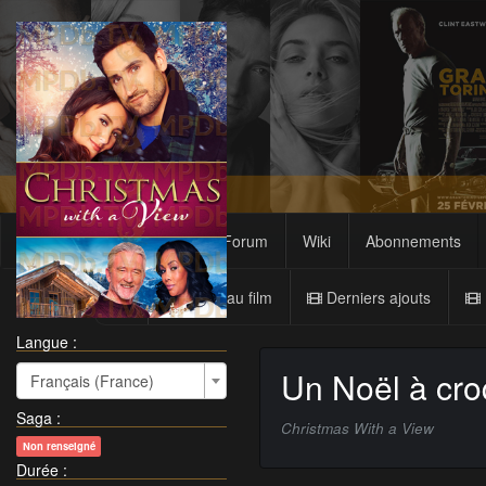
Films
Sagas
Forum
Wiki
Abonnements
Nouveau film
Derniers ajouts
Langue :
Un Noël à cro
Français (France)
Saga
:
Christmas With a View
Non renseigné
Durée
: