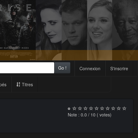
Go !
Connexion
S'inscrire
pés
Titres
Note :
0.0
/ 10 (
votes)