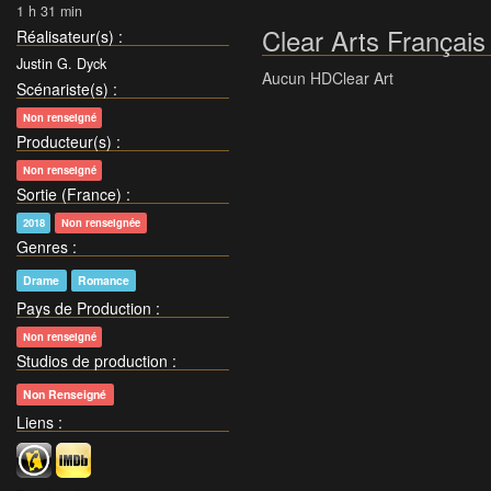
1 h 31 min
Clear Arts Français
Réalisateur(s)
:
Justin G. Dyck
Aucun HDClear Art
Scénariste(s)
:
Non renseigné
Producteur(s)
:
Non renseigné
Sortie (France)
:
2018
Non renseignée
Genres
:
Drame
Romance
Pays de Production
:
Non renseigné
Studios de production
:
Non Renseigné
Liens
: