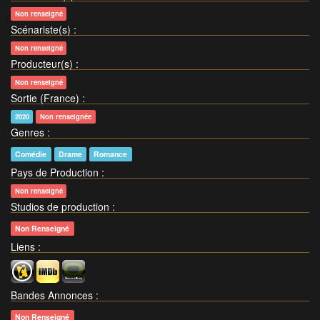
Non renseigné
Scénariste(s)
:
Non renseigné
Producteur(s)
:
Non renseigné
Sortie (France)
:
2020
Non renseignée
Genres
:
Comédie
Drame
Romance
Pays de Production
:
Non renseigné
Studios de production
:
Non Renseigné
Liens
:
Bandes Annonces
:
Non Renseigné