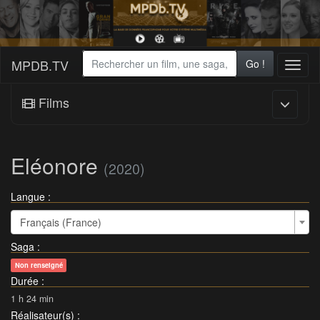
MPDB.TV
Go !
Toggl
naviga
Films
Eléonore
(2020)
Langue :
Français (France)
Saga
:
Non renseigné
Durée
:
1 h 24 min
Réalisateur(s)
: