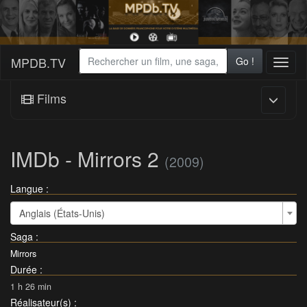
MPDB.TV
Go !
Toggl
naviga
Films
IMDb - Mirrors 2
(2009)
Langue :
Anglais (États-Unis)
Saga
:
Mirrors
Durée
:
1 h 26 min
Réalisateur(s)
: