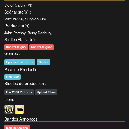
Victor Garcia (VI)
Scénariste(s)
:
Matt Venne
,
Sung-ho Kim
Producteur(s)
:
John Portnoy
,
Betsy Danbury
, ...
Sortie (États-Unis)
:
Non renseignée
Non renseignée
Genres
:
Epouvante-Horreur
Thriller
Pays de Production
:
États-Unis
Studios de production
:
Fox 2000 Pictures
Upload Films
Liens
:
Bandes Annonces
:
Non Renseigné