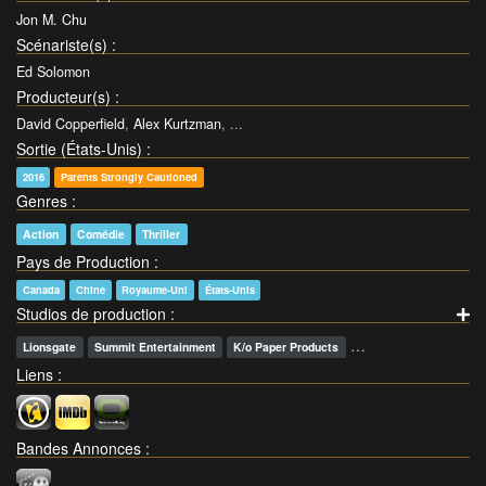
Jon M. Chu
Scénariste(s)
:
Ed Solomon
Producteur(s)
:
David Copperfield
,
Alex Kurtzman
, ...
Sortie (États-Unis)
:
2016
Parents Strongly Cautioned
Genres
:
Action
Comédie
Thriller
Pays de Production
:
Canada
Chine
Royaume-Uni
États-Unis
Studios de production
:
…
Lionsgate
Summit Entertainment
K/o Paper Products
Liens
:
Bandes Annonces
: