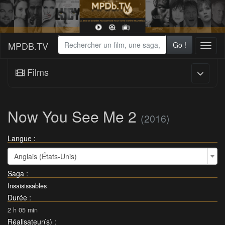
MPDB.TV
Go !
Toggl
naviga
Films
Now You See Me 2
(2016)
Langue :
Anglais (États-Unis)
Saga
:
Insaisissables
Durée
:
2 h 05 min
Réalisateur(s)
: