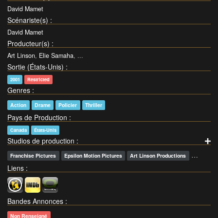
David Mamet
Scénariste(s)
:
David Mamet
Producteur(s)
:
Art Linson
,
Elie Samaha
, ...
Sortie (États-Unis)
:
2001
Restricted
Genres
:
Action
Drame
Policier
Thriller
Pays de Production
:
Canada
États-Unis
Studios de production
:
…
Franchise Pictures
Epsilon Motion Pictures
Art Linson Productions
Liens
:
Bandes Annonces
:
Non Renseigné