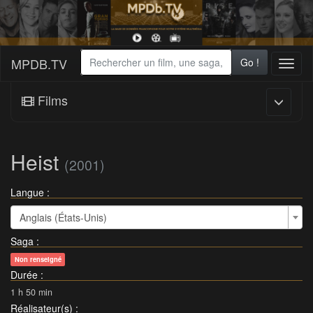
MPDB.TV
Go !
Toggl
naviga
Films
Heist
(2001)
Langue :
Anglais (États-Unis)
Saga
:
Non renseigné
Durée
:
1 h 50 min
Réalisateur(s)
: