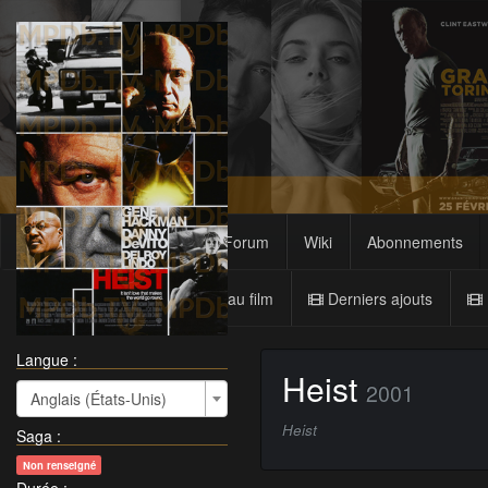
Films
Sagas
Forum
Wiki
Abonnements
Nouveau film
Derniers ajouts
Langue :
Heist
2001
Anglais (États-Unis)
Heist
Saga
:
Non renseigné