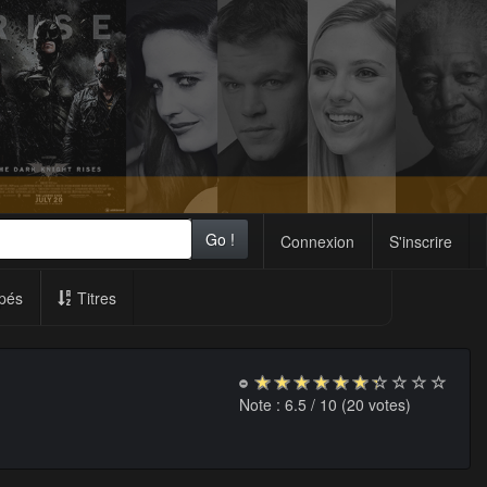
Go !
Connexion
S'inscrire
pés
Titres
Note :
6.5
/ 10 (
20
votes)