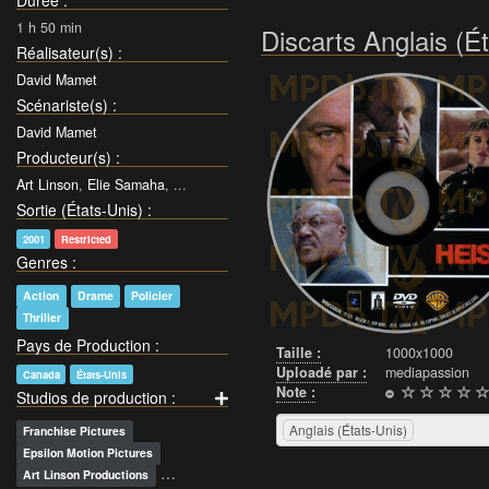
Durée
:
1 h 50 min
Discarts Anglais (É
Réalisateur(s)
:
David Mamet
Scénariste(s)
:
David Mamet
Producteur(s)
:
Art Linson
,
Elie Samaha
, ...
Sortie (États-Unis)
:
2001
Restricted
Genres
:
Action
Drame
Policier
Thriller
Pays de Production
:
Taille :
1000x1000
Uploadé par :
mediapassion
Canada
États-Unis
Note :
Studios de production
:
Anglais (États-Unis)
Franchise Pictures
Epsilon Motion Pictures
…
Art Linson Productions