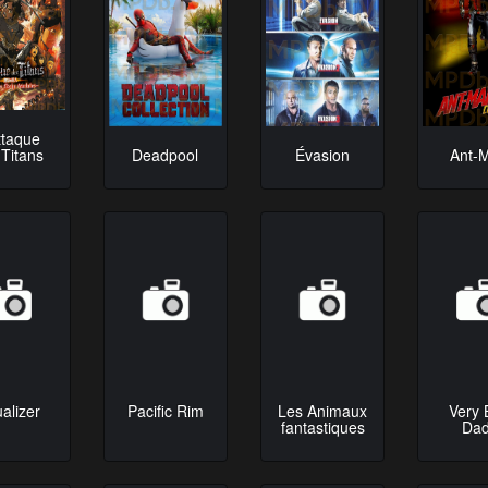
ttaque
 Titans
Deadpool
Évasion
Ant-
alizer
Pacific Rim
Les Animaux
Very 
fantastiques
Da