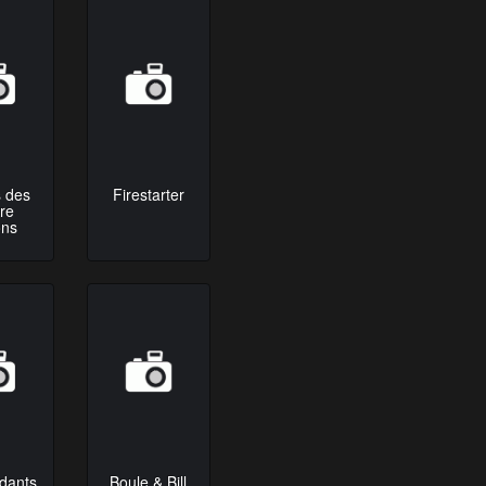
 des
Firestarter
re
ons
dants
Boule & Bill