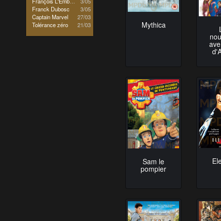
François L'Embrouille
3/05
Franck Dubosc
3/05
Captain Marvel
27/03
Mythica
Tolérance zéro
21/03
nou
ave
d'
El
Sam le
pompier