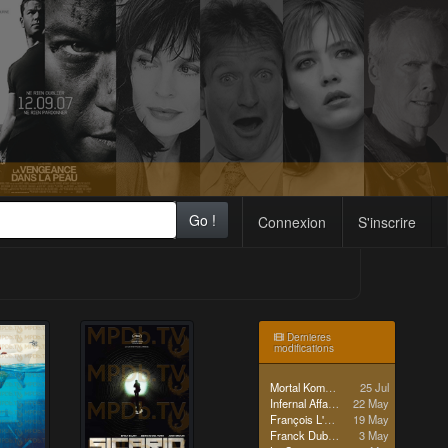
Go !
Connexion
S'inscrire
Dernieres
modifications
Mortal Kombat (Reboot)
25 Jul
Infernal Affairs
22 May
François L'Embrouille
19 May
Franck Dubosc
3 May