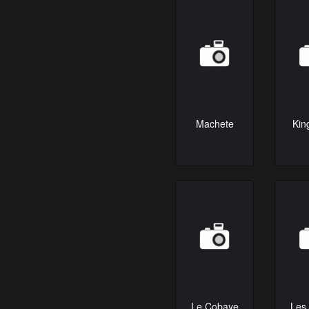
Machete
Kin
Le Cobaye
Les