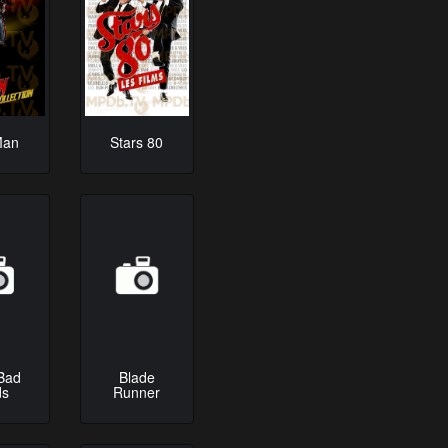
Man
Stars 80
Bad
Blade
ds
Runner