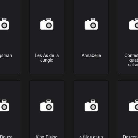
gsman
Les As de la
Annabelle
Contes
Jungle
quat
sais
 Douze
King Rising
4 filles et un
Descen