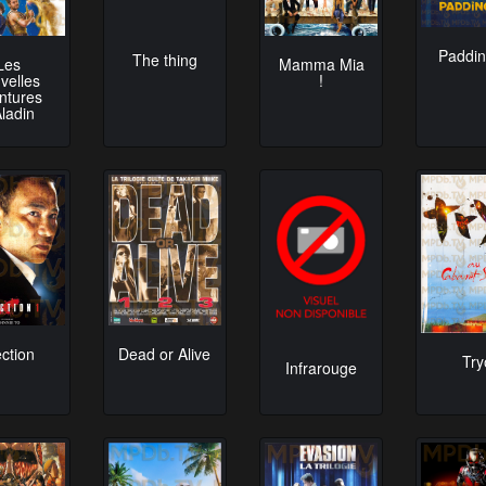
Paddin
The thing
Les
Mamma Mia
velles
!
ntures
Aladin
ection
Dead or Alive
Try
Infrarouge