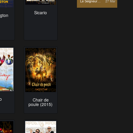
Le Seigneur des Anneaux
27 Mar
Sicario
gton
o
Chair de
poule (2015)