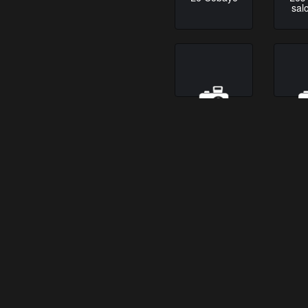
sal
Les Gardiens
Pau
de la Galaxie
Cinquante
Hist
Nuances
F
Le Monocle
The