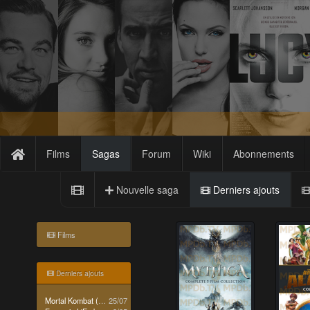
Films
Sagas
Forum
Wiki
Abonnements
Nouvelle saga
Derniers ajouts
Films
Derniers ajouts
Mortal Kombat (Reboot)
25/07