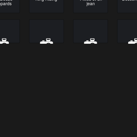
opards
jean
l Blart
Trainspotting
Dead Rising
Le
Grinc
oires de
Sniper
Little Forest
Papa
ées
mam
 Human
Bad Santa
Brice
Bélisai